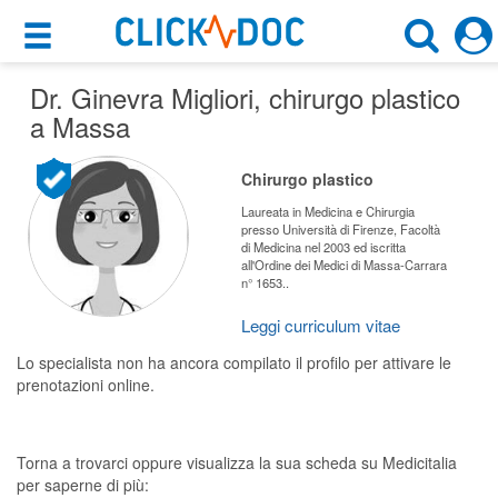
×
×
Dr. Ginevra Migliori
Motore di ricerca
, chirurgo plastico
Cosa possiamo offrirti
a Massa
Cerca uno specialista
Per i pazienti
Chirurgo plastico
Chirurgo Plastico
Prenota una visita
Laureata in Medicina e Chirurgia
presso Università di Firenze, Facoltà
Massa (MS)
di Medicina nel 2003 ed iscritta
Ricerca specialisti
all'Ordine dei Medici di Massa-Carrara
n° 1653..
Consulti online
CERCA
(su medicitalia.it)
Leggi curriculum vitae
Lo specialista non ha ancora compilato il profilo per attivare le
prenotazioni online.
Per gli specialisti
Prenotazioni online
Torna a trovarci oppure visualizza la sua scheda su Medicitalia
Planner e rubrica in cloud
per saperne di più: