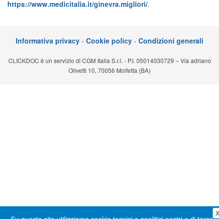
https://www.medicitalia.it/ginevra.migliori/
.
Segreteria virtuale
Teleconsulto
Informativa privacy
-
Cookie policy
-
Condizioni generali
CLICKDOC è un servizio di CGM Italia S.r.l. - P.I. 05014030729 – Via adriano
Olivetti 10, 70056 Molfetta (BA)