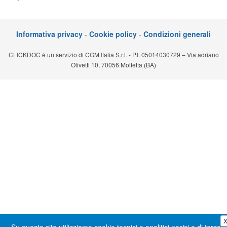
Segreteria virtuale
Teleconsulto
Informativa privacy
-
Cookie policy
-
Condizioni generali
CLICKDOC è un servizio di CGM Italia S.r.l. - P.I. 05014030729 – Via adriano
Olivetti 10, 70056 Molfetta (BA)