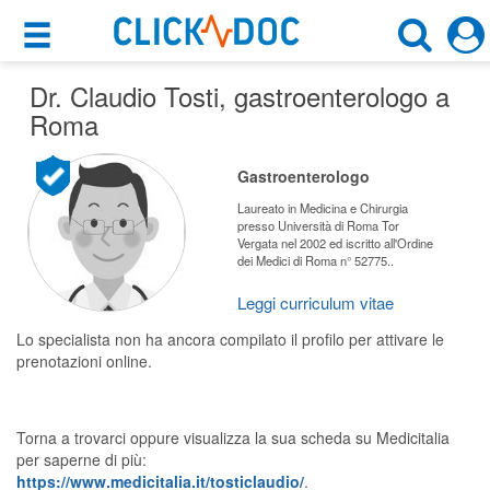
×
×
Dr. Claudio Tosti
Motore di ricerca
, gastroenterologo a
Cosa possiamo offrirti
Roma
Cerca uno specialista
Per i pazienti
Gastroenterologo
Gastroenterologo
Prenota una visita
Laureato in Medicina e Chirurgia
presso Università di Roma Tor
Roma (RM)
Vergata nel 2002 ed iscritto all'Ordine
Ricerca specialisti
dei Medici di Roma n° 52775..
Consulti online
Leggi curriculum vitae
CERCA
(su medicitalia.it)
Lo specialista non ha ancora compilato il profilo per attivare le
prenotazioni online.
Per gli specialisti
Prenotazioni online
Torna a trovarci oppure visualizza la sua scheda su Medicitalia
per saperne di più:
Planner e rubrica in cloud
https://www.medicitalia.it/tosticlaudio/
.