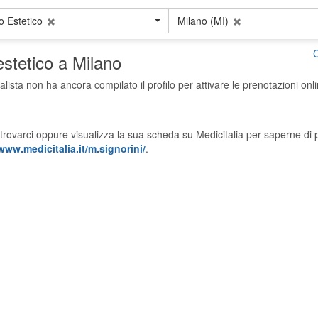
 Estetico
Milano (MI)
C
estetico a Milano
alista non ha ancora compilato il profilo per attivare le prenotazioni onli
trovarci oppure visualizza la sua scheda su Medicitalia per saperne di p
www.medicitalia.it/m.signorini/
.