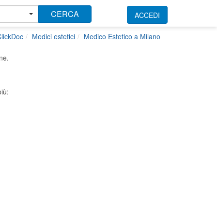
CERCA
ACCEDI
lickDoc
Medici estetici
Medico Estetico a Milano
ne.
iù: