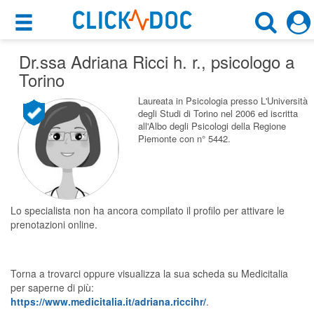
×
×
Dr.ssa Adriana Ricci h. r.
Motore di ricerca
, psicologo a
Cosa possiamo offrirti
Torino
Cerca uno specialista
Per i pazienti
Laureata in Psicologia presso L'Università
degli Studi di Torino nel 2006 ed iscritta
Psicologo
all'Albo degli Psicologi della Regione
Prenota una visita
Piemonte con n° 5442.
Torino (TO)
Ricerca specialisti
Consulti online
CERCA
(su medicitalia.it)
Lo specialista non ha ancora compilato il profilo per attivare le
prenotazioni online.
Per gli specialisti
Torna a trovarci oppure visualizza la sua scheda su Medicitalia
Prenotazioni online
per saperne di più:
https://www.medicitalia.it/adriana.riccihr/
.
Planner e rubrica in cloud