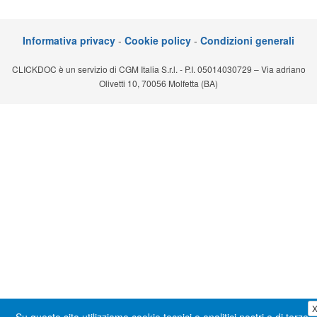
Segreteria virtuale
Informativa privacy
-
Cookie policy
-
Condizioni generali
Teleconsulto
CLICKDOC è un servizio di CGM Italia S.r.l. - P.I. 05014030729 – Via adriano
Olivetti 10, 70056 Molfetta (BA)