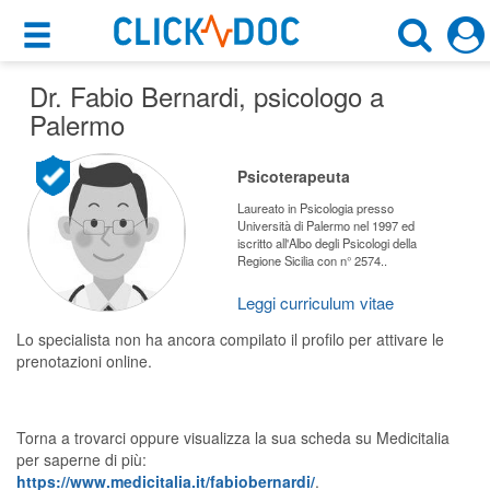
×
×
Dr. Fabio Bernardi
Motore di ricerca
, psicologo a
Cosa possiamo offrirti
Palermo
Cerca uno specialista
Per i pazienti
Psicoterapeuta
Psicologo
Prenota una visita
Laureato in Psicologia presso
Università di Palermo nel 1997 ed
Palermo (PA)
iscritto all'Albo degli Psicologi della
Ricerca specialisti
Regione Sicilia con n° 2574..
Consulti online
Leggi curriculum vitae
CERCA
(su medicitalia.it)
Lo specialista non ha ancora compilato il profilo per attivare le
prenotazioni online.
Per gli specialisti
Prenotazioni online
Torna a trovarci oppure visualizza la sua scheda su Medicitalia
per saperne di più:
Planner e rubrica in cloud
https://www.medicitalia.it/fabiobernardi/
.