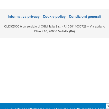
Segreteria virtuale
Teleconsulto
Informativa privacy
-
Cookie policy
-
Condizioni generali
CLICKDOC è un servizio di CGM Italia S.r.l. - P.I. 05014030729 – Via adriano
Olivetti 10, 70056 Molfetta (BA)