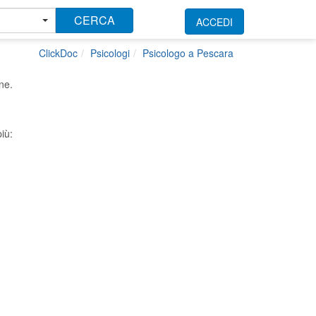
CERCA
ACCEDI
ClickDoc
Psicologi
Psicologo a Pescara
ne.
iù: