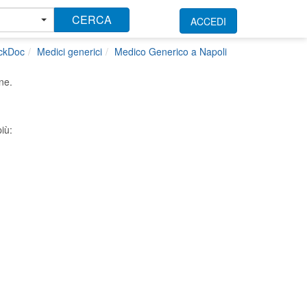
CERCA
ACCEDI
ickDoc
Medici generici
Medico Generico a Napoli
ne.
iù: