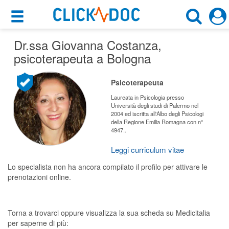
×
×
Dr.ssa Giovanna Costanza
Motore di ricerca
,
Cosa possiamo offrirti
psicoterapeuta a Bologna
Cerca uno specialista
Per i pazienti
Psicoterapeuta
Psicoterapeuta
Prenota una visita
Laureata in Psicologia presso
Università degli studi di Palermo nel
Bologna (BO)
2004 ed iscritta all'Albo degli Psicologi
Ricerca specialisti
della Regione Emilia Romagna con n°
4947..
Consulti online
CERCA
(su medicitalia.it)
Leggi curriculum vitae
Lo specialista non ha ancora compilato il profilo per attivare le
prenotazioni online.
Per gli specialisti
Prenotazioni online
Torna a trovarci oppure visualizza la sua scheda su Medicitalia
Planner e rubrica in cloud
per saperne di più: