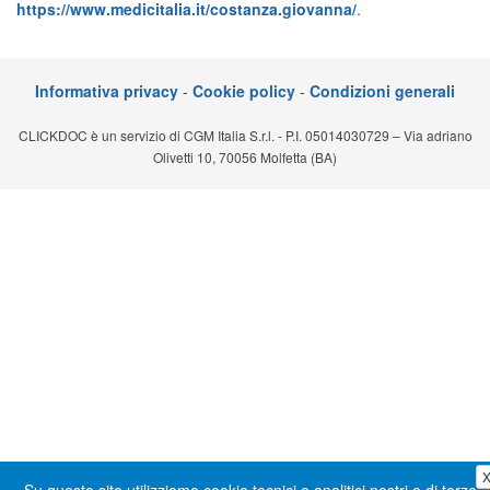
https://www.medicitalia.it/costanza.giovanna/
.
Segreteria virtuale
Teleconsulto
Informativa privacy
-
Cookie policy
-
Condizioni generali
CLICKDOC è un servizio di CGM Italia S.r.l. - P.I. 05014030729 – Via adriano
Olivetti 10, 70056 Molfetta (BA)