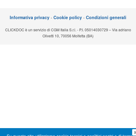
Segreteria virtuale
Informativa privacy
-
Cookie policy
-
Condizioni generali
Teleconsulto
CLICKDOC è un servizio di CGM Italia S.r.l. - P.I. 05014030729 – Via adriano
Olivetti 10, 70056 Molfetta (BA)