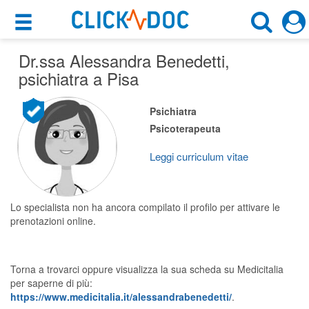
×
×
Dr.ssa Alessandra Benedetti
Motore di ricerca
,
Cosa possiamo offrirti
psichiatra a Pisa
Cerca uno specialista
Per i pazienti
Psichiatra
Psichiatra
Psicoterapeuta
Prenota una visita
Pisa (PI)
Ricerca specialisti
Leggi curriculum vitae
Consulti online
CERCA
(su medicitalia.it)
Lo specialista non ha ancora compilato il profilo per attivare le
prenotazioni online.
Per gli specialisti
Torna a trovarci oppure visualizza la sua scheda su Medicitalia
Prenotazioni online
per saperne di più:
https://www.medicitalia.it/alessandrabenedetti/
.
Planner e rubrica in cloud