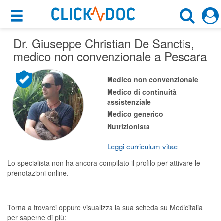
×
×
Dr. Giuseppe Christian De Sanctis
Motore di ricerca
,
Cosa possiamo offrirti
medico non convenzionale a Pescara
Cerca uno specialista
Per i pazienti
Medico non convenzionale
Medico Non Convenzionale
Medico di continuità
Prenota una visita
assistenziale
Pescara (PE)
Ricerca specialisti
Medico generico
Nutrizionista
Consulti online
CERCA
(su medicitalia.it)
Leggi curriculum vitae
Lo specialista non ha ancora compilato il profilo per attivare le
Per gli specialisti
prenotazioni online.
Prenotazioni online
Torna a trovarci oppure visualizza la sua scheda su Medicitalia
Planner e rubrica in cloud
per saperne di più: