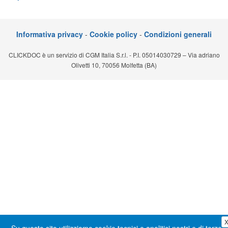
Segreteria virtuale
Teleconsulto
Informativa privacy
-
Cookie policy
-
Condizioni generali
CLICKDOC è un servizio di CGM Italia S.r.l. - P.I. 05014030729 – Via adriano
Olivetti 10, 70056 Molfetta (BA)