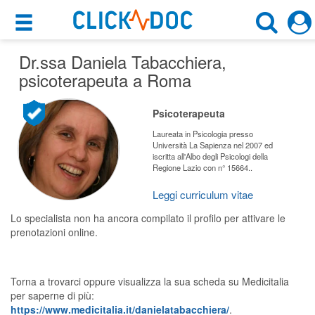
×
×
Dr.ssa Daniela Tabacchiera
Motore di ricerca
,
Cosa possiamo offrirti
psicoterapeuta a Roma
Cerca uno specialista
Per i pazienti
Psicoterapeuta
Psicoterapeuta
Prenota una visita
Laureata in Psicologia presso
Università La Sapienza nel 2007 ed
Roma (RM)
iscritta all'Albo degli Psicologi della
Ricerca specialisti
Regione Lazio con n° 15664..
Consulti online
Leggi curriculum vitae
CERCA
(su medicitalia.it)
Lo specialista non ha ancora compilato il profilo per attivare le
prenotazioni online.
Per gli specialisti
Prenotazioni online
Torna a trovarci oppure visualizza la sua scheda su Medicitalia
per saperne di più:
Planner e rubrica in cloud
https://www.medicitalia.it/danielatabacchiera/
.