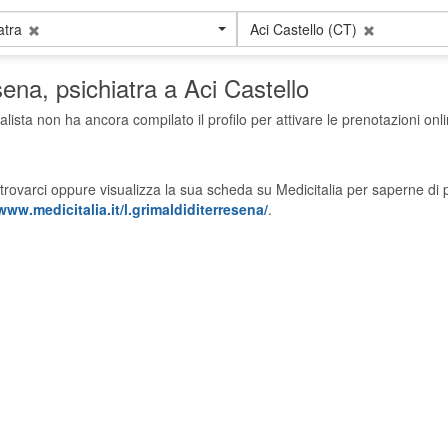
atra
Aci Castello (CT)
esena
, psichiatra a Aci Castello
alista non ha ancora compilato il profilo per attivare le prenotazioni onli
trovarci oppure visualizza la sua scheda su Medicitalia per saperne di p
www.medicitalia.it/l.grimaldiditerresena/
.