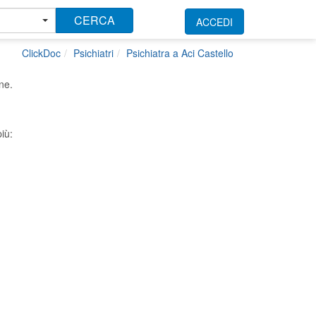
CERCA
ACCEDI
ClickDoc
Psichiatri
Psichiatra a Aci Castello
ne.
iù: