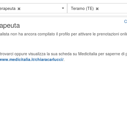
terapeuta
Teramo (TE)
C
rapeuta
alista non ha ancora compilato il profilo per attivare le prenotazioni onli
trovarci oppure visualizza la sua scheda su Medicitalia per saperne di p
www.medicitalia.it/chiaracarlucci/
.