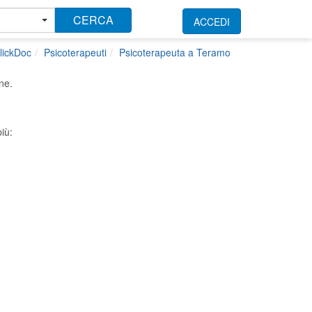
CERCA
ACCEDI
lickDoc
Psicoterapeuti
Psicoterapeuta a Teramo
ne.
iù: