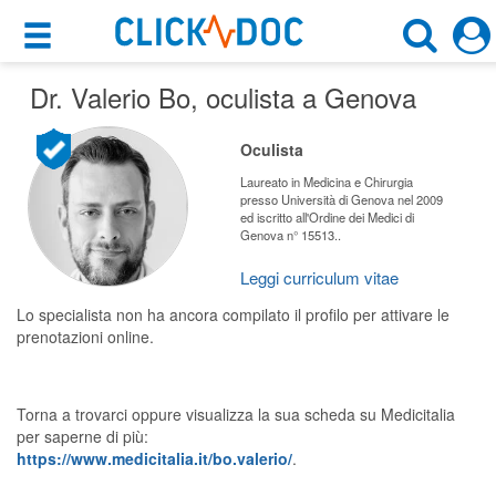
×
×
Dr. Valerio Bo
Motore di ricerca
, oculista a Genova
Cosa possiamo offrirti
Cerca uno specialista
Oculista
Per i pazienti
Oculista
Laureato in Medicina e Chirurgia
presso Università di Genova nel 2009
Prenota una visita
ed iscritto all'Ordine dei Medici di
Genova n° 15513..
Genova (GE)
Ricerca specialisti
Leggi curriculum vitae
Consulti online
CERCA
Lo specialista non ha ancora compilato il profilo per attivare le
(su medicitalia.it)
prenotazioni online.
Per gli specialisti
Torna a trovarci oppure visualizza la sua scheda su Medicitalia
Prenotazioni online
per saperne di più:
https://www.medicitalia.it/bo.valerio/
.
Planner e rubrica in cloud