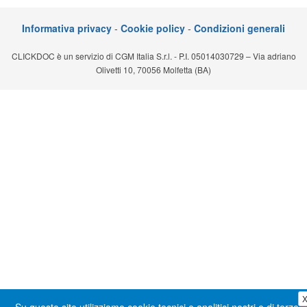
Segreteria virtuale
Informativa privacy
-
Cookie policy
-
Condizioni generali
Teleconsulto
CLICKDOC è un servizio di CGM Italia S.r.l. - P.I. 05014030729 – Via adriano
Olivetti 10, 70056 Molfetta (BA)