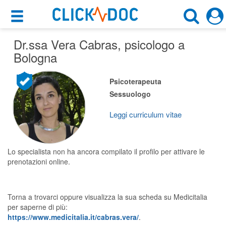
×
×
Dr.ssa Vera Cabras
Motore di ricerca
, psicologo a
Cosa possiamo offrirti
Bologna
Cerca uno specialista
Per i pazienti
Psicoterapeuta
Psicologo
Sessuologo
Prenota una visita
Bologna (BO)
Ricerca specialisti
Leggi curriculum vitae
Consulti online
CERCA
(su medicitalia.it)
Lo specialista non ha ancora compilato il profilo per attivare le
prenotazioni online.
Per gli specialisti
Torna a trovarci oppure visualizza la sua scheda su Medicitalia
Prenotazioni online
per saperne di più:
https://www.medicitalia.it/cabras.vera/
.
Planner e rubrica in cloud