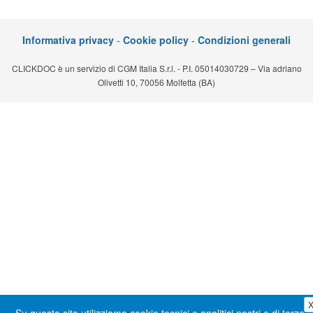
Segreteria virtuale
Informativa privacy
-
Cookie policy
-
Condizioni generali
Teleconsulto
CLICKDOC è un servizio di CGM Italia S.r.l. - P.I. 05014030729 – Via adriano
Olivetti 10, 70056 Molfetta (BA)