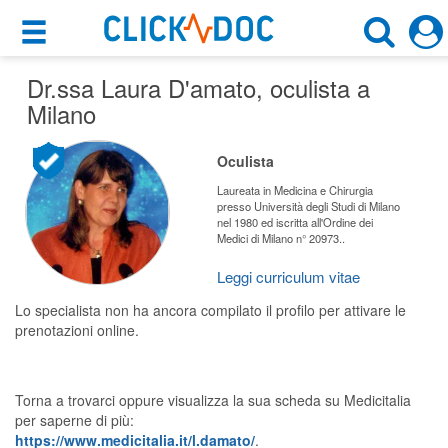
×
×
Dr.ssa Laura D'amato
Motore di ricerca
, oculista a
Cosa possiamo offrirti
Milano
Cerca uno specialista
Per i pazienti
Oculista
Oculista
Prenota una visita
Laureata in Medicina e Chirurgia
presso Università degli Studi di Milano
Milano (MI)
nel 1980 ed iscritta all'Ordine dei
Ricerca specialisti
Medici di Milano n° 20973..
Consulti online
Leggi curriculum vitae
CERCA
(su medicitalia.it)
Lo specialista non ha ancora compilato il profilo per attivare le
prenotazioni online.
Per gli specialisti
Prenotazioni online
Torna a trovarci oppure visualizza la sua scheda su Medicitalia
per saperne di più:
Planner e rubrica in cloud
https://www.medicitalia.it/l.damato/
.