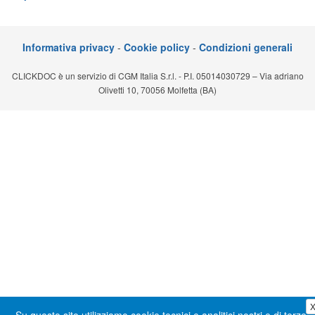
Segreteria virtuale
Teleconsulto
Informativa privacy
-
Cookie policy
-
Condizioni generali
CLICKDOC è un servizio di CGM Italia S.r.l. - P.I. 05014030729 – Via adriano
Olivetti 10, 70056 Molfetta (BA)