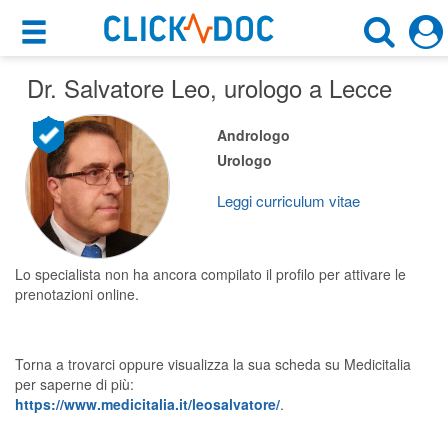
×
×
Dr. Salvatore Leo
Motore di ricerca
, urologo a Lecce
Cosa possiamo offrirti
Cerca uno specialista
Andrologo
Per i pazienti
Urologo
Urologo
Prenota una visita
Leggi curriculum vitae
Lecce (LE)
Ricerca specialisti
Consulti online
Lo specialista non ha ancora compilato il profilo per attivare le
CERCA
(su medicitalia.it)
prenotazioni online.
Per gli specialisti
Torna a trovarci oppure visualizza la sua scheda su Medicitalia
per saperne di più:
Prenotazioni online
https://www.medicitalia.it/leosalvatore/
.
Planner e rubrica in cloud