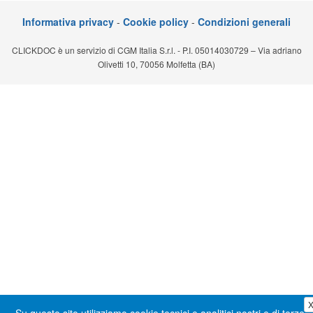
Segreteria virtuale
Informativa privacy
-
Cookie policy
-
Condizioni generali
Teleconsulto
CLICKDOC è un servizio di CGM Italia S.r.l. - P.I. 05014030729 – Via adriano
Olivetti 10, 70056 Molfetta (BA)