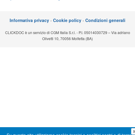
Segreteria virtuale
Teleconsulto
Informativa privacy
-
Cookie policy
-
Condizioni generali
CLICKDOC è un servizio di CGM Italia S.r.l. - P.I. 05014030729 – Via adriano
Olivetti 10, 70056 Molfetta (BA)