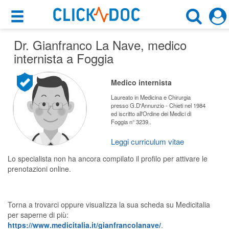
×
×
Dr. Gianfranco La Nave
Motore di ricerca
, medico
Cosa possiamo offrirti
internista a Foggia
Cerca uno specialista
Per i pazienti
Medico internista
Medico Internista
Prenota una visita
Laureato in Medicina e Chirurgia
presso G.D'Annunzio - Chieti nel 1984
Foggia (FG)
ed iscritto all'Ordine dei Medici di
Ricerca specialisti
Foggia n° 3239..
Consulti online
Leggi curriculum vitae
CERCA
(su medicitalia.it)
Lo specialista non ha ancora compilato il profilo per attivare le
prenotazioni online.
Per gli specialisti
Prenotazioni online
Torna a trovarci oppure visualizza la sua scheda su Medicitalia
per saperne di più:
Planner e rubrica in cloud
https://www.medicitalia.it/gianfrancolanave/
.