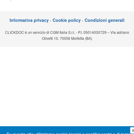
Segreteria virtuale
Teleconsulto
Informativa privacy
-
Cookie policy
-
Condizioni generali
CLICKDOC è un servizio di CGM Italia S.r.l. - P.I. 05014030729 – Via adriano
Olivetti 10, 70056 Molfetta (BA)