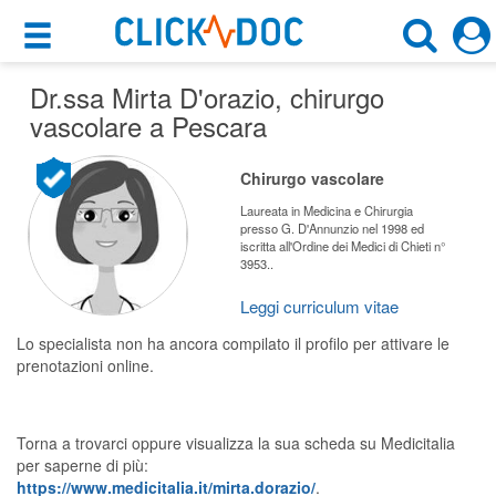
×
×
Dr.ssa Mirta D'orazio
Motore di ricerca
, chirurgo
Cosa possiamo offrirti
vascolare a Pescara
Cerca uno specialista
Per i pazienti
Chirurgo vascolare
Chirurgo Vascolare
Prenota una visita
Laureata in Medicina e Chirurgia
presso G. D'Annunzio nel 1998 ed
Pescara (PE)
iscritta all'Ordine dei Medici di Chieti n°
Ricerca specialisti
3953..
Consulti online
Leggi curriculum vitae
CERCA
(su medicitalia.it)
Lo specialista non ha ancora compilato il profilo per attivare le
prenotazioni online.
Per gli specialisti
Prenotazioni online
Torna a trovarci oppure visualizza la sua scheda su Medicitalia
per saperne di più:
Planner e rubrica in cloud
https://www.medicitalia.it/mirta.dorazio/
.