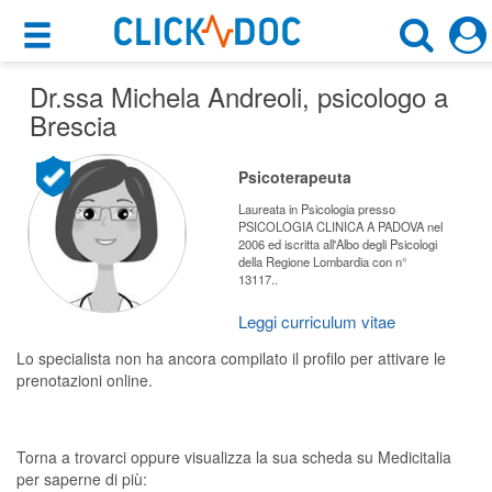
×
×
Dr.ssa Michela Andreoli
Motore di ricerca
, psicologo a
Cosa possiamo offrirti
Brescia
Cerca uno specialista
Per i pazienti
Psicoterapeuta
Psicologo
Prenota una visita
Laureata in Psicologia presso
PSICOLOGIA CLINICA A PADOVA nel
Brescia (BS)
2006 ed iscritta all'Albo degli Psicologi
Ricerca specialisti
della Regione Lombardia con n°
13117..
Consulti online
CERCA
(su medicitalia.it)
Leggi curriculum vitae
Lo specialista non ha ancora compilato il profilo per attivare le
prenotazioni online.
Per gli specialisti
Prenotazioni online
Torna a trovarci oppure visualizza la sua scheda su Medicitalia
Planner e rubrica in cloud
per saperne di più: