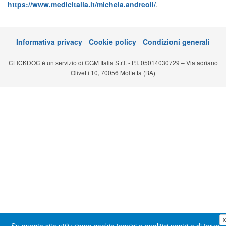
https://www.medicitalia.it/michela.andreoli/
.
Segreteria virtuale
Teleconsulto
Informativa privacy
-
Cookie policy
-
Condizioni generali
CLICKDOC è un servizio di CGM Italia S.r.l. - P.I. 05014030729 – Via adriano
Olivetti 10, 70056 Molfetta (BA)