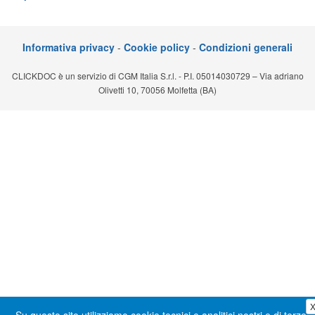
Segreteria virtuale
Teleconsulto
Informativa privacy
-
Cookie policy
-
Condizioni generali
CLICKDOC è un servizio di CGM Italia S.r.l. - P.I. 05014030729 – Via adriano
Olivetti 10, 70056 Molfetta (BA)