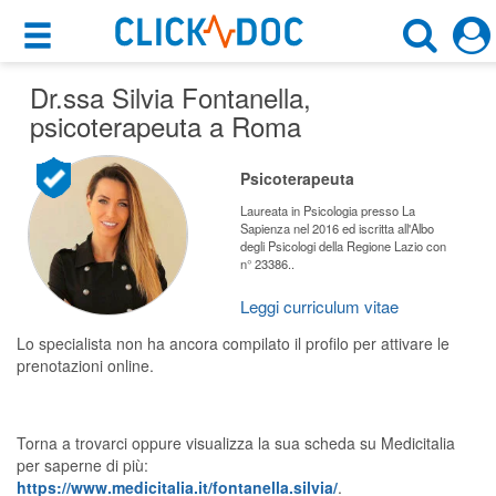
×
×
Dr.ssa Silvia Fontanella
Motore di ricerca
,
Cosa possiamo offrirti
psicoterapeuta a Roma
Cerca uno specialista
Per i pazienti
Psicoterapeuta
Psicoterapeuta
Prenota una visita
Laureata in Psicologia presso La
Sapienza nel 2016 ed iscritta all'Albo
Roma (RM)
degli Psicologi della Regione Lazio con
Ricerca specialisti
n° 23386..
Consulti online
Leggi curriculum vitae
CERCA
(su medicitalia.it)
Lo specialista non ha ancora compilato il profilo per attivare le
prenotazioni online.
Per gli specialisti
Prenotazioni online
Torna a trovarci oppure visualizza la sua scheda su Medicitalia
per saperne di più:
Planner e rubrica in cloud
https://www.medicitalia.it/fontanella.silvia/
.