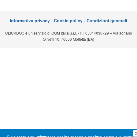
Segreteria virtuale
Teleconsulto
Informativa privacy
-
Cookie policy
-
Condizioni generali
CLICKDOC è un servizio di CGM Italia S.r.l. - P.I. 05014030729 – Via adriano
Olivetti 10, 70056 Molfetta (BA)