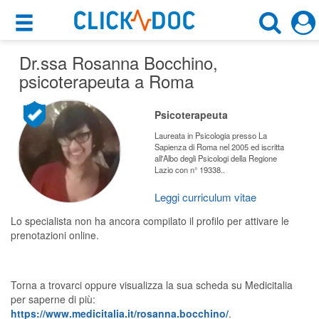
×
×
Dr.ssa Rosanna Bocchino
Motore di ricerca
,
Cosa possiamo offrirti
psicoterapeuta a Roma
Cerca uno specialista
Per i pazienti
Psicoterapeuta
Psicoterapeuta
Prenota una visita
Laureata in Psicologia presso La
Sapienza di Roma nel 2005 ed iscritta
Roma (RM)
all'Albo degli Psicologi della Regione
Ricerca specialisti
Lazio con n° 19338..
Consulti online
Leggi curriculum vitae
CERCA
(su medicitalia.it)
Lo specialista non ha ancora compilato il profilo per attivare le
prenotazioni online.
Per gli specialisti
Prenotazioni online
Torna a trovarci oppure visualizza la sua scheda su Medicitalia
per saperne di più:
Planner e rubrica in cloud
https://www.medicitalia.it/rosanna.bocchino/
.