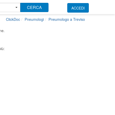
CERCA
ACCEDI
ClickDoc
Pneumologi
Pneumologo a Treviso
ne.
iù: