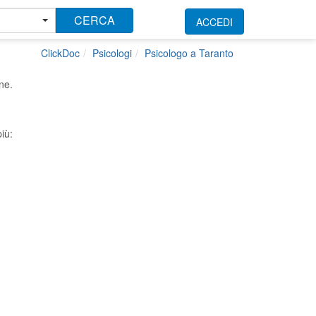
CERCA
ACCEDI
ClickDoc
Psicologi
Psicologo a Taranto
ne.
iù: