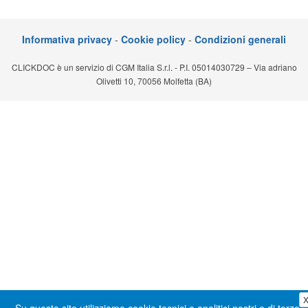
Segreteria virtuale
Informativa privacy
-
Cookie policy
-
Condizioni generali
Teleconsulto
CLICKDOC è un servizio di CGM Italia S.r.l. - P.I. 05014030729 – Via adriano
Olivetti 10, 70056 Molfetta (BA)