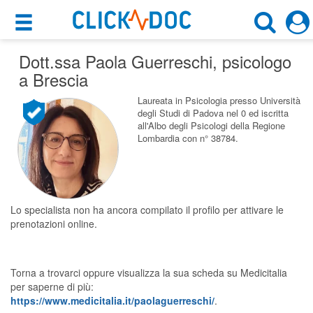
×
×
Dott.ssa Paola Guerreschi
Motore di ricerca
, psicologo
Cosa possiamo offrirti
a Brescia
Cerca uno specialista
Per i pazienti
Laureata in Psicologia presso Università
degli Studi di Padova nel 0 ed iscritta
Psicologo
all'Albo degli Psicologi della Regione
Prenota una visita
Lombardia con n° 38784.
Brescia (BS)
Ricerca specialisti
Consulti online
CERCA
(su medicitalia.it)
Lo specialista non ha ancora compilato il profilo per attivare le
prenotazioni online.
Per gli specialisti
Torna a trovarci oppure visualizza la sua scheda su Medicitalia
Prenotazioni online
per saperne di più:
https://www.medicitalia.it/paolaguerreschi/
.
Planner e rubrica in cloud