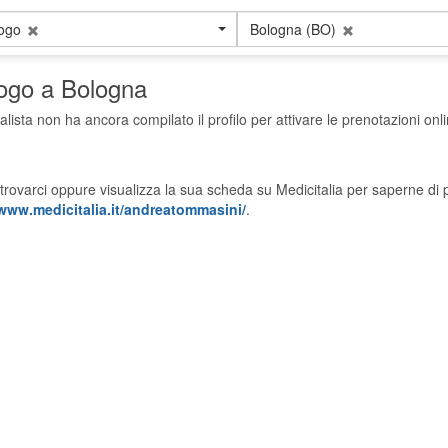
logo
Bologna (BO)
logo a Bologna
alista non ha ancora compilato il profilo per attivare le prenotazioni onli
trovarci oppure visualizza la sua scheda su Medicitalia per saperne di p
/www.medicitalia.it/andreatommasini/
.