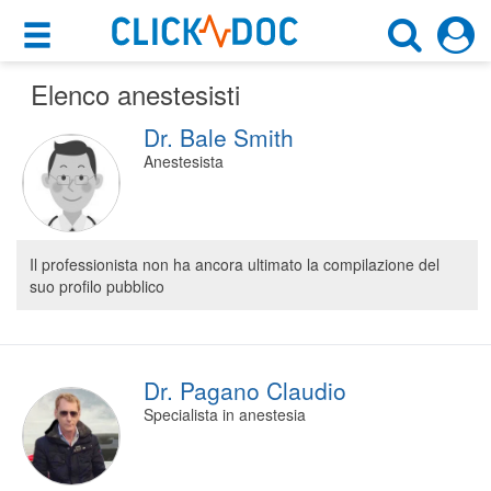
×
×
Elenco anestesisti
Motore di ricerca
Cosa possiamo offrirti
Dr. Bale Smith
Cerca uno specialista
Per i pazienti
Anestesista
Anestesista
Prenota una visita
Scegli la città
Ricerca specialisti
Il professionista non ha ancora ultimato la compilazione del
suo profilo pubblico
Consulti online
CERCA
(su medicitalia.it)
Per gli specialisti
Dr. Pagano Claudio
Specialista in anestesia
Prenotazioni online
Planner e rubrica in cloud