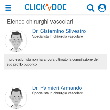
×
×
Elenco chirurghi vascolari
Motore di ricerca
Cosa possiamo offrirti
Dr. Cisternino Silvestro
Cerca uno specialista
Per i pazienti
Specialista in chirurgia vascolare
Chirurgo Vascolare
Prenota una visita
Scegli la città
Ricerca specialisti
Il professionista non ha ancora ultimato la compilazione del
suo profilo pubblico
Consulti online
CERCA
(su medicitalia.it)
Per gli specialisti
Dr. Palmieri Armando
Specialista in chirurgia vascolare
Prenotazioni online
Planner e rubrica in cloud