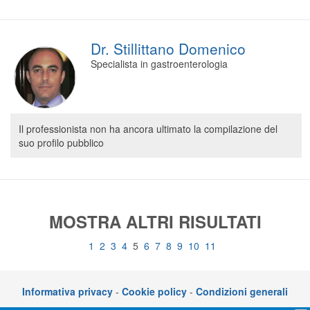
Dr. Stillittano Domenico
Specialista in gastroenterologia
Il professionista non ha ancora ultimato la compilazione del
suo profilo pubblico
MOSTRA ALTRI RISULTATI
1
2
3
4
5
6
7
8
9
10
11
Informativa privacy
-
Cookie policy
-
Condizioni generali