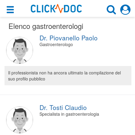
×
×
Elenco gastroenterologi
Motore di ricerca
Cosa possiamo offrirti
Dr. Piovanello Paolo
Cerca uno specialista
Per i pazienti
Gastroenterologo
Gastroenterologo
Prenota una visita
Scegli la città
Ricerca specialisti
Il professionista non ha ancora ultimato la compilazione del
suo profilo pubblico
Consulti online
CERCA
(su medicitalia.it)
Per gli specialisti
Dr. Tosti Claudio
Specialista in gastroenterologia
Prenotazioni online
Planner e rubrica in cloud