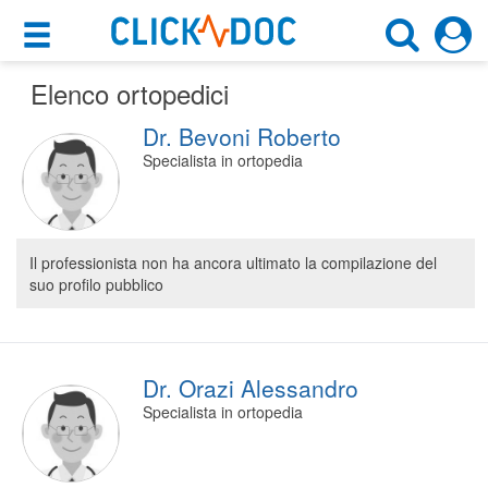
×
×
Elenco ortopedici
Motore di ricerca
Cosa possiamo offrirti
Dr. Bevoni Roberto
Cerca uno specialista
Per i pazienti
Specialista in ortopedia
Ortopedico
Prenota una visita
Scegli la città
Ricerca specialisti
Il professionista non ha ancora ultimato la compilazione del
suo profilo pubblico
Consulti online
CERCA
(su medicitalia.it)
Per gli specialisti
Dr. Orazi Alessandro
Specialista in ortopedia
Prenotazioni online
Planner e rubrica in cloud