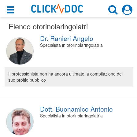
×
×
Elenco otorinolaringoiatri
Motore di ricerca
Cosa possiamo offrirti
Dr. Ranieri Angelo
Cerca uno specialista
Per i pazienti
Specialista in otorinolaringoiatria
Otorinolaringoiatra
Prenota una visita
Scegli la città
Ricerca specialisti
Il professionista non ha ancora ultimato la compilazione del
suo profilo pubblico
Consulti online
CERCA
(su medicitalia.it)
Per gli specialisti
Dott. Buonamico Antonio
Specialista in otorinolaringoiatria
Prenotazioni online
Planner e rubrica in cloud