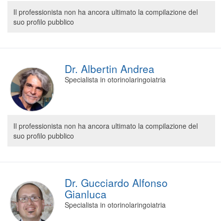
Segreteria virtuale
Il professionista non ha ancora ultimato la compilazione del
suo profilo pubblico
Teleconsulto
Dr. Albertin Andrea
Specialista in otorinolaringoiatria
Il professionista non ha ancora ultimato la compilazione del
suo profilo pubblico
Dr. Gucciardo Alfonso
Gianluca
Specialista in otorinolaringoiatria