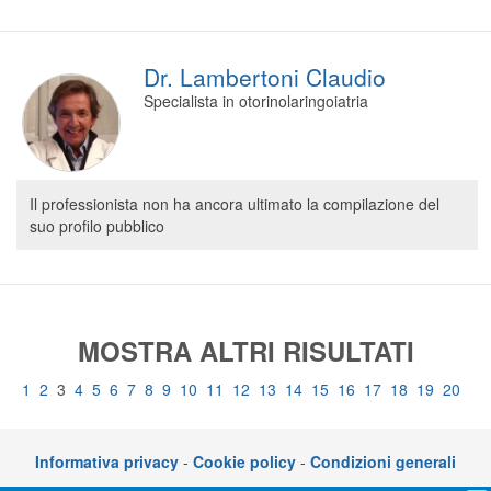
Dr. Lambertoni Claudio
Specialista in otorinolaringoiatria
Il professionista non ha ancora ultimato la compilazione del
suo profilo pubblico
MOSTRA ALTRI RISULTATI
1
2
3
4
5
6
7
8
9
10
11
12
13
14
15
16
17
18
19
20
Informativa privacy
-
Cookie policy
-
Condizioni generali