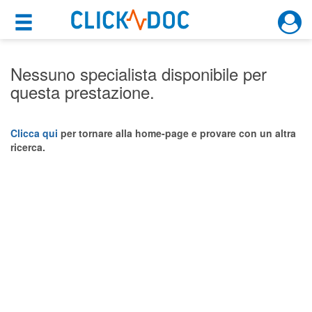
×
×
Motore di ricerca
Cosa possiamo offrirti
Nessuno specialista disponibile per
questa prestazione.
Per i pazienti
Prenota una visita
Clicca qui
per tornare alla home-page e provare con un altra
ricerca.
Ricerca specialisti
Consulti online
(su medicitalia.it)
Per gli specialisti
Prenotazioni online
Planner e rubrica in cloud