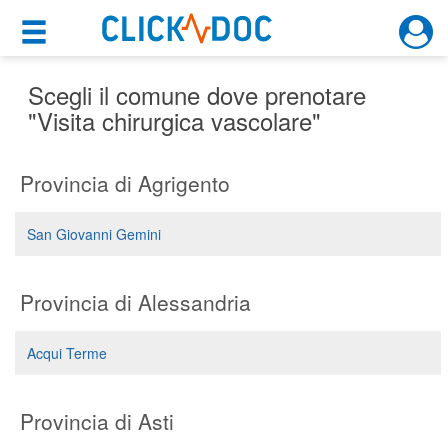
×
×
Motore di ricerca
Cosa possiamo offrirti
Scegli il comune dove prenotare
"Visita chirurgica vascolare"
Per i pazienti
Provincia di Agrigento
Prenota una visita
Ricerca specialisti
San Giovanni Gemini
Consulti online
(su medicitalia.it)
Provincia di Alessandria
Per gli specialisti
Acqui Terme
Prenotazioni online
Provincia di Asti
Planner e rubrica in cloud