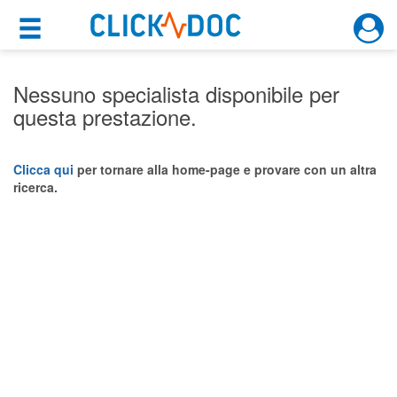
×
×
Motore di ricerca
Cosa possiamo offrirti
Nessuno specialista disponibile per
questa prestazione.
Per i pazienti
Prenota una visita
Clicca qui
per tornare alla home-page e provare con un altra
ricerca.
Ricerca specialisti
Consulti online
(su medicitalia.it)
Per gli specialisti
Prenotazioni online
Planner e rubrica in cloud