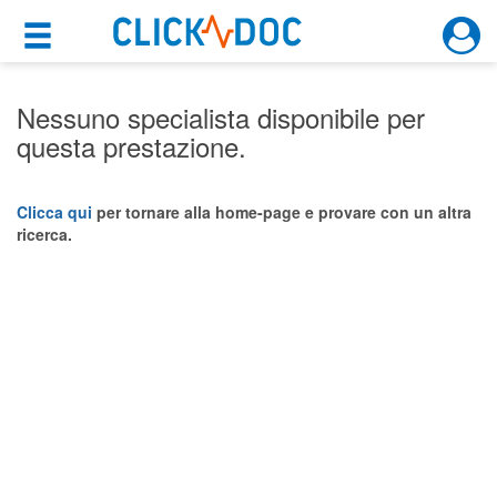
×
×
Motore di ricerca
Cosa possiamo offrirti
Nessuno specialista disponibile per
questa prestazione.
Per i pazienti
Prenota una visita
Clicca qui
per tornare alla home-page e provare con un altra
ricerca.
Ricerca specialisti
Consulti online
(su medicitalia.it)
Per gli specialisti
Prenotazioni online
Planner e rubrica in cloud