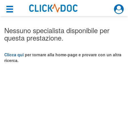
×
×
Motore di ricerca
Cosa possiamo offrirti
Nessuno specialista disponibile per
questa prestazione.
Per i pazienti
Prenota una visita
Clicca qui
per tornare alla home-page e provare con un altra
ricerca.
Ricerca specialisti
Consulti online
(su medicitalia.it)
Per gli specialisti
Prenotazioni online
Planner e rubrica in cloud