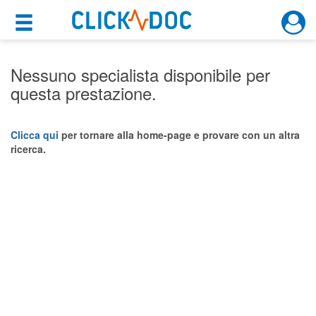
×
×
Motore di ricerca
Cosa possiamo offrirti
Nessuno specialista disponibile per
questa prestazione.
Per i pazienti
Prenota una visita
Clicca qui
per tornare alla home-page e provare con un altra
ricerca.
Ricerca specialisti
Consulti online
(su medicitalia.it)
Per gli specialisti
Prenotazioni online
Planner e rubrica in cloud