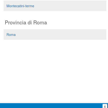
Segreteria virtuale
Montecatini-terme
Teleconsulto
Provincia di Roma
Roma
X