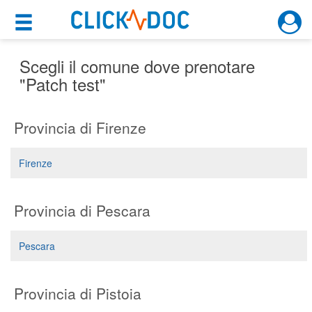
×
×
Motore di ricerca
Cosa possiamo offrirti
Scegli il comune dove prenotare
"Patch test"
Per i pazienti
Provincia di Firenze
Prenota una visita
Ricerca specialisti
Firenze
Consulti online
(su medicitalia.it)
Provincia di Pescara
Per gli specialisti
Pescara
Prenotazioni online
Provincia di Pistoia
Planner e rubrica in cloud