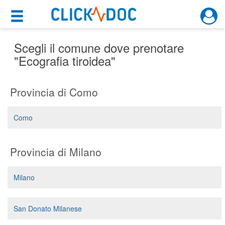
×
×
Motore di ricerca
Cosa possiamo offrirti
Scegli il comune dove prenotare
"Ecografia tiroidea"
Per i pazienti
Provincia di Como
Prenota una visita
Ricerca specialisti
Como
Consulti online
(su medicitalia.it)
Provincia di Milano
Per gli specialisti
Milano
Prenotazioni online
San Donato Milanese
Planner e rubrica in cloud