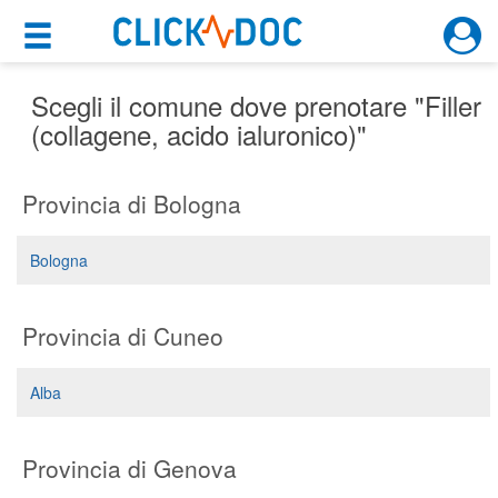
×
×
Motore di ricerca
Cosa possiamo offrirti
Scegli il comune dove prenotare "Filler
(collagene, acido ialuronico)"
Per i pazienti
Provincia di Bologna
Prenota una visita
Ricerca specialisti
Bologna
Consulti online
(su medicitalia.it)
Provincia di Cuneo
Per gli specialisti
Alba
Prenotazioni online
Provincia di Genova
Planner e rubrica in cloud