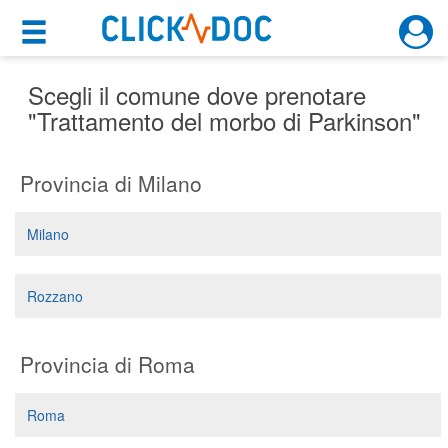
×
×
Motore di ricerca
Cosa possiamo offrirti
Scegli il comune dove prenotare
"Trattamento del morbo di Parkinson"
Per i pazienti
Provincia di Milano
Prenota una visita
Ricerca specialisti
Milano
Consulti online
(su medicitalia.it)
Rozzano
Per gli specialisti
Provincia di Roma
Prenotazioni online
Roma
Planner e rubrica in cloud