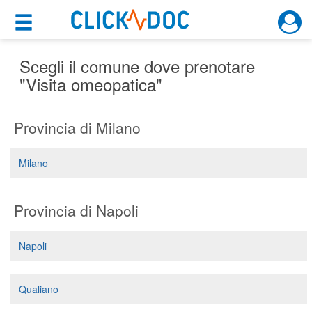
×
×
Motore di ricerca
Cosa possiamo offrirti
Scegli il comune dove prenotare
"Visita omeopatica"
Per i pazienti
Provincia di Milano
Prenota una visita
Ricerca specialisti
Milano
Consulti online
(su medicitalia.it)
Provincia di Napoli
Per gli specialisti
Napoli
Prenotazioni online
Qualiano
Planner e rubrica in cloud