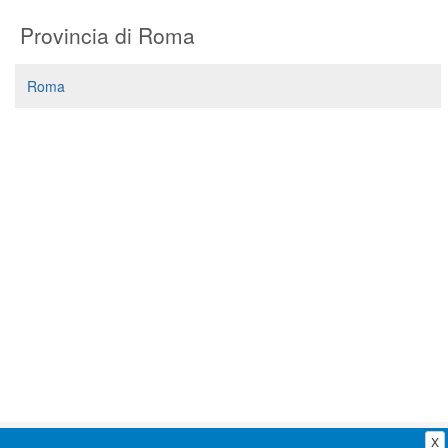
Segreteria virtuale
Provincia di Roma
Teleconsulto
Roma
X