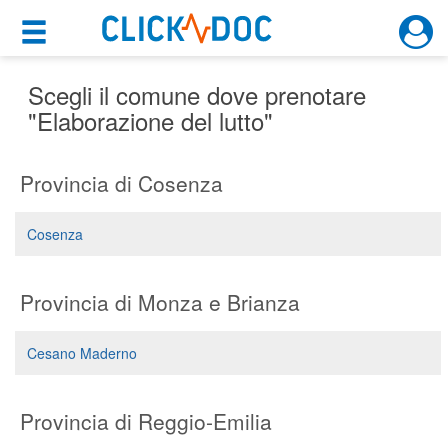
×
×
Motore di ricerca
Cosa possiamo offrirti
Scegli il comune dove prenotare
"Elaborazione del lutto"
Per i pazienti
Provincia di Cosenza
Prenota una visita
Ricerca specialisti
Cosenza
Consulti online
(su medicitalia.it)
Provincia di Monza e Brianza
Per gli specialisti
Cesano Maderno
Prenotazioni online
Provincia di Reggio-Emilia
Planner e rubrica in cloud