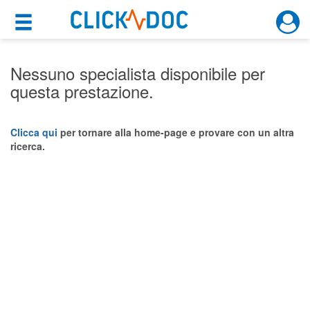
×
×
Motore di ricerca
Cosa possiamo offrirti
Nessuno specialista disponibile per
questa prestazione.
Per i pazienti
Prenota una visita
Clicca qui
per tornare alla home-page e provare con un altra
ricerca.
Ricerca specialisti
Consulti online
(su medicitalia.it)
Per gli specialisti
Prenotazioni online
Planner e rubrica in cloud