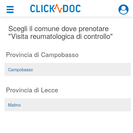
×
×
Motore di ricerca
Cosa possiamo offrirti
Scegli il comune dove prenotare
"Visita reumatologica di controllo"
Per i pazienti
Provincia di Campobasso
Prenota una visita
Ricerca specialisti
Campobasso
Consulti online
(su medicitalia.it)
Provincia di Lecce
Per gli specialisti
Matino
Prenotazioni online
Planner e rubrica in cloud