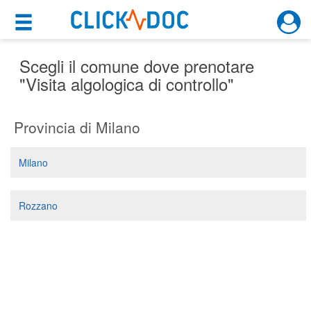
×
×
Motore di ricerca
Cosa possiamo offrirti
Scegli il comune dove prenotare
"Visita algologica di controllo"
Per i pazienti
Provincia di Milano
Prenota una visita
Ricerca specialisti
Milano
Consulti online
(su medicitalia.it)
Rozzano
Per gli specialisti
Prenotazioni online
Planner e rubrica in cloud