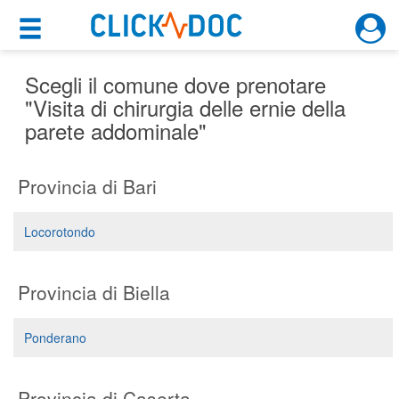
×
×
Motore di ricerca
Cosa possiamo offrirti
Scegli il comune dove prenotare
"Visita di chirurgia delle ernie della
parete addominale"
Per i pazienti
Prenota una visita
Provincia di Bari
Ricerca specialisti
Locorotondo
Consulti online
(su medicitalia.it)
Provincia di Biella
Per gli specialisti
Ponderano
Prenotazioni online
Planner e rubrica in cloud
Provincia di Caserta