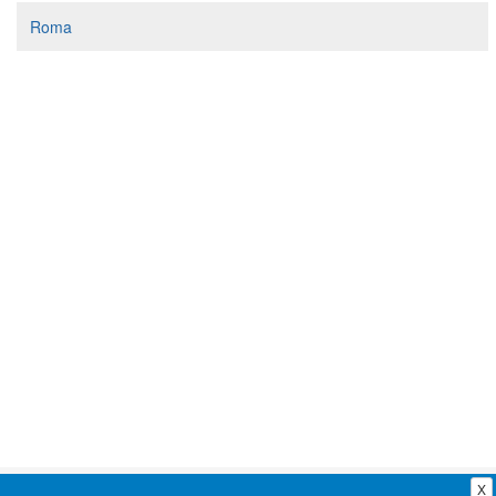
Segreteria virtuale
Roma
Teleconsulto
X