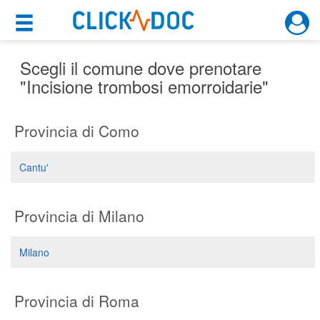
×
×
Motore di ricerca
Cosa possiamo offrirti
Scegli il comune dove prenotare
"Incisione trombosi emorroidarie"
Per i pazienti
Provincia di Como
Prenota una visita
Ricerca specialisti
Cantu'
Consulti online
(su medicitalia.it)
Provincia di Milano
Per gli specialisti
Milano
Prenotazioni online
Provincia di Roma
Planner e rubrica in cloud