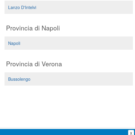
Segreteria virtuale
Lanzo D'Intelvi
Teleconsulto
Provincia di Napoli
Napoli
Provincia di Verona
Bussolengo
X