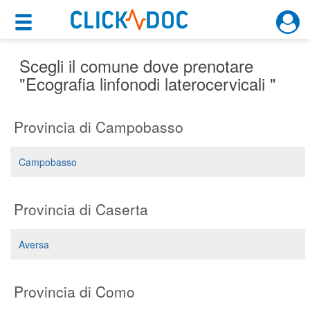
×
×
Motore di ricerca
Cosa possiamo offrirti
Scegli il comune dove prenotare
"Ecografia linfonodi laterocervicali "
Per i pazienti
Provincia di Campobasso
Prenota una visita
Ricerca specialisti
Campobasso
Consulti online
(su medicitalia.it)
Provincia di Caserta
Per gli specialisti
Aversa
Prenotazioni online
Provincia di Como
Planner e rubrica in cloud