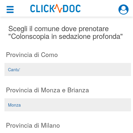
×
×
Motore di ricerca
Cosa possiamo offrirti
Scegli il comune dove prenotare
"Colonscopia in sedazione profonda"
Per i pazienti
Provincia di Como
Prenota una visita
Ricerca specialisti
Cantu'
Consulti online
(su medicitalia.it)
Provincia di Monza e Brianza
Per gli specialisti
Monza
Prenotazioni online
Provincia di Milano
Planner e rubrica in cloud